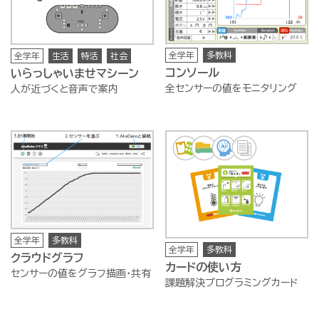
全学年
多教科
全学年
生活
特活
社会
コンソール
いらっしゃいませマシーン
全センサーの値をモニタリング
人が近づくと音声で案内
全学年
多教科
全学年
多教科
クラウドグラフ
カードの使い方
センサーの値をグラフ描画・共有
課題解決プログラミングカード