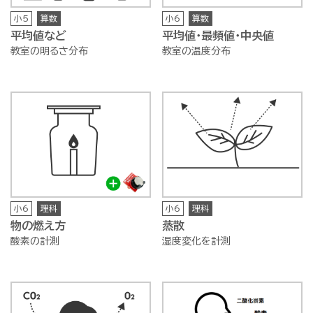
小5
算数
小6
算数
平均値など
平均値・最頻値・中央値
教室の明るさ分布
教室の温度分布
小6
理科
小6
理科
物の燃え方
蒸散
酸素の計測
湿度変化を計測