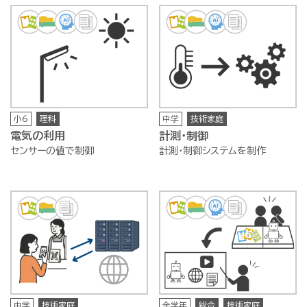
小6
理科
中学
技術家庭
電気の利用
計測・制御
センサーの値で制御
計測・制御システムを制作
中学
技術家庭
全学年
総合
技術家庭