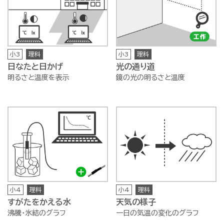
小3
理科
小3
理科
日なたと日かげ
光の通り道
明るさと温度を表示
鏡の光の明るさと温度
小4
理科
小4
理科
すがたをかえる水
天気の様子
沸騰・氷結のグラフ
一日の気温の変化のグラフ