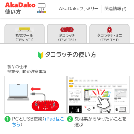
AkaDakoファミリー
関連情報
探究ツール
タコラッチ
タコラッチ・ミニ
（TFW-AT1）
（TFW-TR1）
（TFW-TM1）
タコラッチの使い方
製品の仕様
授業使用時の注意事項
PCとUSB接続（
iPadはこ
教材集からやりたいことを
ちら
）
選ぶ