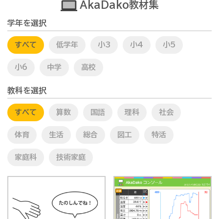
AkaDako教材集
学年を選択
すべて
低学年
小3
小4
小5
小6
中学
高校
教科を選択
すべて
算数
国語
理科
社会
体育
生活
総合
図工
特活
家庭科
技術家庭