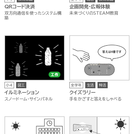
QRコード決済
企画開発・広報体験
双方向通信を使ったシステム構
未来づくりのSTEAM教育
築
小4
図工
全学年
生活
特活
イルミネーション
クイズラリー
スノードーム・サインパネル
手をかざすと答えをしゃべる