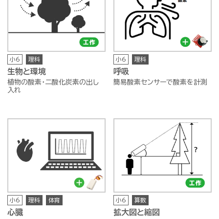
小6
理科
小6
理科
生物と環境
呼吸
植物の酸素・二酸化炭素の出し
簡易酸素センサーで酸素を計測
入れ
小6
理科
体育
小6
算数
心臓
拡大図と縮図