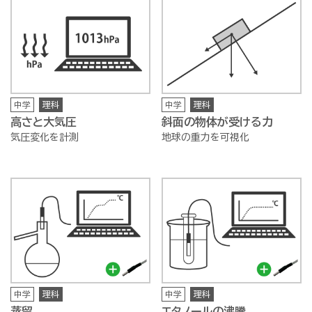
中学
理科
中学
理科
高さと大気圧
斜面の物体が受ける力
気圧変化を計測
地球の重力を可視化
中学
理科
中学
理科
蒸留
エタノールの沸騰