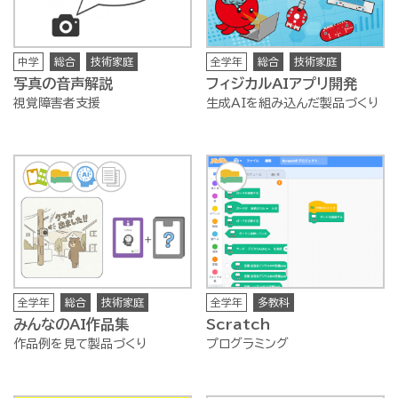
中学
総合
技術家庭
全学年
総合
技術家庭
写真の音声解説
フィジカルAIアプリ開発
視覚障害者支援
生成AIを組み込んだ製品づくり
全学年
総合
技術家庭
全学年
多教科
みんなのAI作品集
Scratch
作品例を見て製品づくり
プログラミング