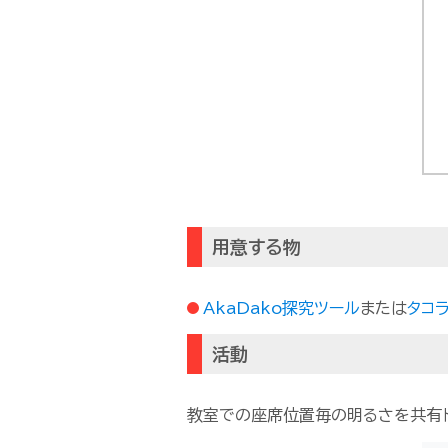
用意する物
AkaDako探究ツール
または
タコ
活動
教室での座席位置毎の明るさを共有ド