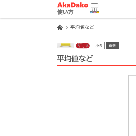
HOME
平均値など
小5
算数
平均値など