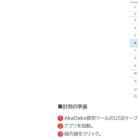
■計測の準備
AkaDako探究ツールのUSBケー
アプリ
を起動。
緑の旗をクリック。