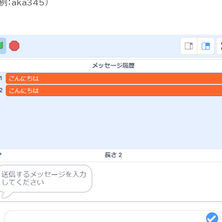
：aka345）