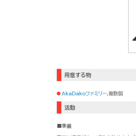
用意する物
AkaDakoファミリー
,複数個
活動
■準備