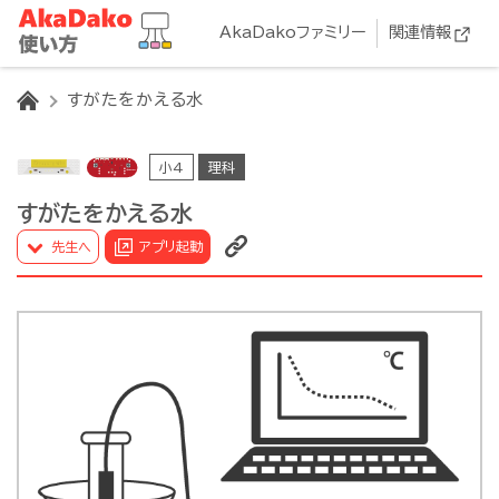
AkaDakoファミリー
関連情報
HOME
すがたをかえる水
小4
理科
すがたをかえる水
先生へ
アプリ起動