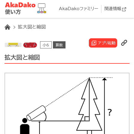
AkaDakoファミリー
関連情報
HOME
拡大図と縮図
アプリ起動
小6
算数
拡大図と縮図