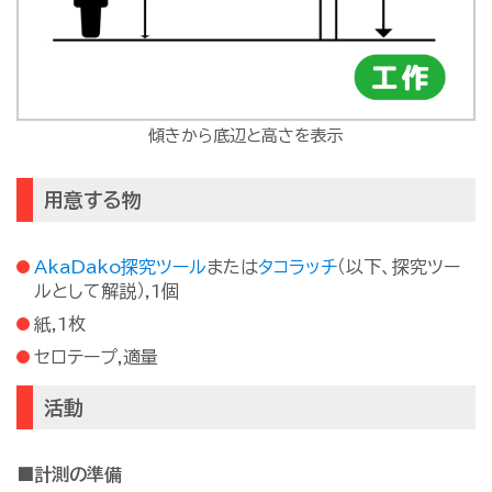
傾きから底辺と高さを表示
用意する物
AkaDako探究ツール
または
タコラッチ
（以下、探究ツー
ルとして解説）,1個
紙,1枚
セロテープ,適量
活動
■計測の準備