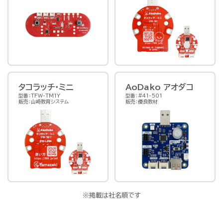
タコラッチ・ミニ
AoDako アオダコ
型番：TFW-TM1Y
型番：#41-501
販売：山崎教育システム
販売：優良教材
※掲載は社名順です