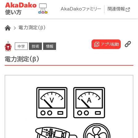
AkaDakoファミリー
関連情報
HOME
電力測定(β)
アプリ起動
中学
技術
情報
電力測定(β)