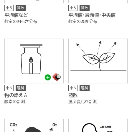
小5
算数
小6
算数
平均値など
平均値・最頻値・中央値
教室の明るさ分布
教室の温度分布
小6
理科
小6
理科
物の燃え方
蒸散
酸素の計測
湿度変化を計測