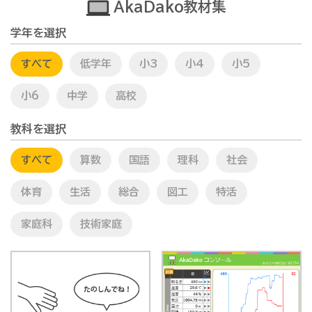
AkaDako教材集
学年を選択
すべて
低学年
小3
小4
小5
小6
中学
高校
教科を選択
すべて
算数
国語
理科
社会
体育
生活
総合
図工
特活
家庭科
技術家庭