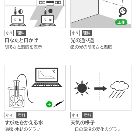
小3
理科
小3
理科
日なたと日かげ
光の通り道
明るさと温度を表示
鏡の光の明るさと温度
小4
理科
小4
理科
すがたをかえる水
天気の様子
沸騰・氷結のグラフ
一日の気温の変化のグラフ