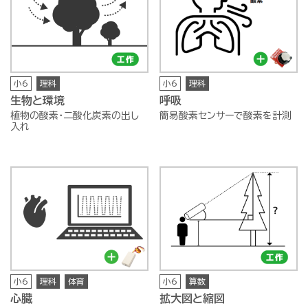
小6
理科
小6
理科
生物と環境
呼吸
植物の酸素・二酸化炭素の出し
簡易酸素センサーで酸素を計測
入れ
小6
理科
体育
小6
算数
心臓
拡大図と縮図