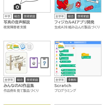
中学
総合
技術家庭
全学年
総合
技術家庭
写真の音声解説
フィジカルAIアプリ開発
視覚障害者支援
生成AIを組み込んだ製品づくり
全学年
総合
技術家庭
全学年
多教科
みんなのAI作品集
Scratch
作品例を見て製品づくり
プログラミング