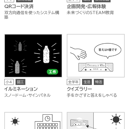
QRコード決済
企画開発・広報体験
双方向通信を使ったシステム構
未来づくりのSTEAM教育
築
小4
図工
全学年
生活
特活
イルミネーション
クイズラリー
スノードーム・サインパネル
手をかざすと答えをしゃべる