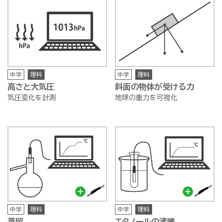
中学
理科
中学
理科
高さと大気圧
斜面の物体が受ける力
気圧変化を計測
地球の重力を可視化
中学
理科
中学
理科
蒸留
エタノールの沸騰