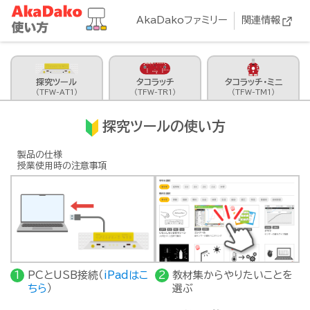
AkaDakoファミリー
関連情報
探究ツール
タコラッチ
タコラッチ・ミニ
（TFW-AT1）
（TFW-TR1）
（TFW-TM1）
探究ツールの使い方
製品の仕様
授業使用時の注意事項
PCとUSB接続（
iPadはこ
教材集からやりたいことを
ちら
）
選ぶ