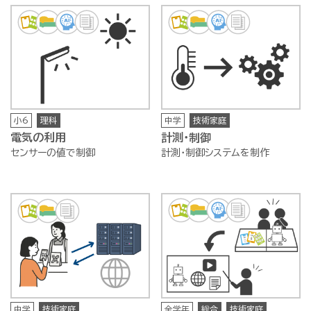
小6
理科
中学
技術家庭
電気の利用
計測・制御
センサーの値で制御
計測・制御システムを制作
中学
技術家庭
全学年
総合
技術家庭