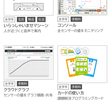
全学年
多教科
全学年
生活
特活
社会
コンソール
いらっしゃいませマシーン
全センサーの値をモニタリング
人が近づくと音声で案内
全学年
多教科
全学年
多教科
クラウドグラフ
カードの使い方
センサーの値をグラフ描画・共有
課題解決プログラミングカード