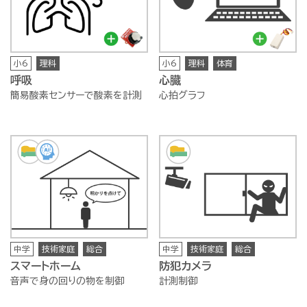
小6
理科
小6
理科
体育
呼吸
心臓
簡易酸素センサーで酸素を計測
心拍グラフ
中学
技術家庭
総合
中学
技術家庭
総合
スマートホーム
防犯カメラ
音声で身の回りの物を制御
計測制御