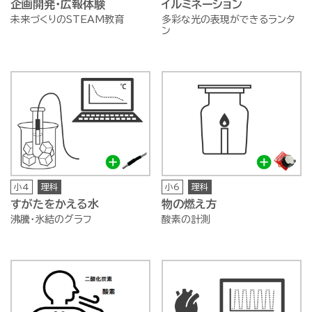
企画開発・広報体験
イルミネーション
未来づくりのSTEAM教育
多彩な光の表現ができるランタ
ン
小4
理科
小6
理科
すがたをかえる水
物の燃え方
沸騰・氷結のグラフ
酸素の計測