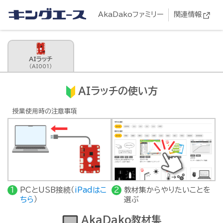
AkaDakoファミリー
関連情報
AIラッチ
（AI001）
AIラッチの使い方
授業使用時の注意事項
PCとUSB接続（
iPadはこ
教材集からやりたいことを
ちら
）
選ぶ
AkaDako教材集