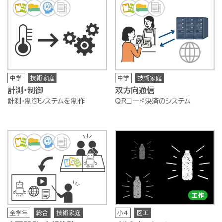
中学
技術家庭
中学
技術家庭
計測・制御
双方向通信
計測・制御システムを制作
QRコード決済のシステム
全学年
総合
技術家庭
小4
図工