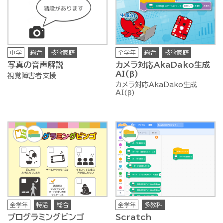
中学
総合
技術家庭
全学年
総合
技術家庭
写真の音声解説
カメラ対応AkaDako生成
AI(β)
視覚障害者支援
カメラ対応AkaDako生成
AI(β)
全学年
特活
総合
全学年
多教科
プログラミングビンゴ
Scratch