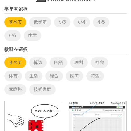
学年を選択
すべて
低学年
小3
小4
小5
小6
中学
教科を選択
すべて
算数
国語
理科
社会
体育
生活
総合
図工
特活
家庭科
技術家庭