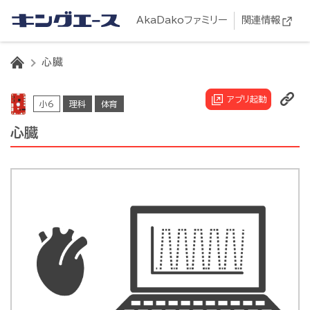
AkaDakoファミリー
関連情報
HOME
心臓
アプリ起動
小6
理科
体育
心臓