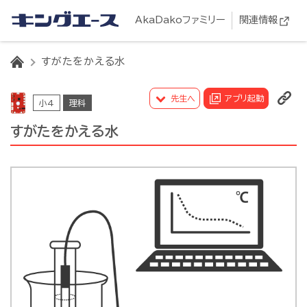
AkaDakoファミリー
関連情報
HOME
すがたをかえる水
先生へ
アプリ起動
小4
理科
すがたをかえる水