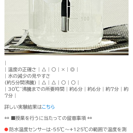
|
| 温度の正確さ | △ | 〇 | × | ◎ |
| 水の減少の見やすさ
(約５分間沸騰) | △ | △ | 〇 | 〇 |
| 30℃~沸騰までの所要時間 | 約６分 | 約６分 | 約７分 | 約
７分 |
詳しい実験結果は
こちら
** ■授業を行うに当たっての留意事項 **
防水温度センサーは-55℃～+125℃の範囲で温度を測