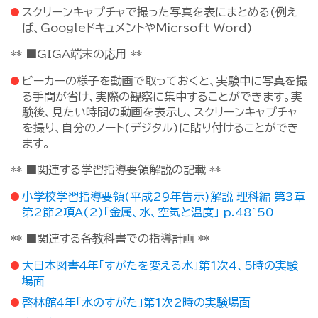
スクリーンキャプチャで撮った写真を表にまとめる(例え
ば、GoogleドキュメントやMicrsoft Word)
** ■GIGA端末の応用 **
ビーカーの様子を動画で取っておくと、実験中に写真を撮
る手間が省け、実際の観察に集中することができます。実
験後、見たい時間の動画を表示し、スクリーンキャプチャ
を撮り、自分のノート(デジタル)に貼り付けることができ
ます。
** ■関連する学習指導要領解説の記載 **
小学校学習指導要領(平成29年告示)解説 理科編 第3章
第2節2項A(2)「金属、水、空気と温度」 p.48~50
** ■関連する各教科書での指導計画 **
大日本図書4年「すがたを変える水」第1次4、5時の実験
場面
啓林館4年「水のすがた」第1次2時の実験場面