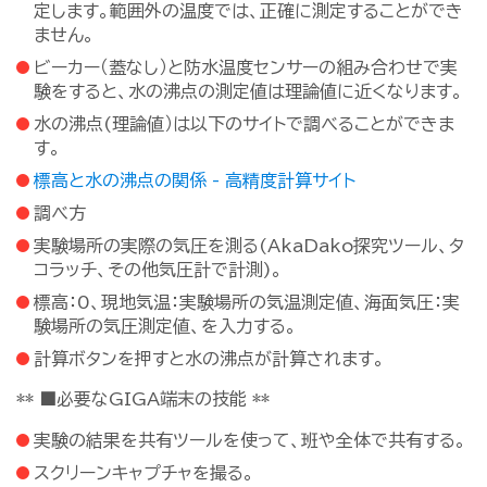
定します。範囲外の温度では、正確に測定することができ
ません。
ビーカー（蓋なし）と防水温度センサーの組み合わせで実
験をすると、水の沸点の測定値は理論値に近くなります。
水の沸点(理論値）は以下のサイトで調べることができま
す。
標高と水の沸点の関係 - 高精度計算サイト
調べ方
実験場所の実際の気圧を測る(AkaDako探究ツール、タ
コラッチ、その他気圧計で計測)。
標高：0、現地気温：実験場所の気温測定値、海面気圧：実
験場所の気圧測定値、を入力する。
計算ボタンを押すと水の沸点が計算されます。
** ■必要なGIGA端末の技能 **
実験の結果を共有ツールを使って、班や全体で共有する。
スクリーンキャプチャを撮る。