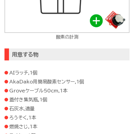
酸素の計測
用意する物
AIラッチ,1個
AkaDako用簡易酸素センサー,1個
Groveケーブル50cm,1本
蓋付き集気瓶,1個
石灰水,適量
ろうそく,1本
燃焼さじ,1本