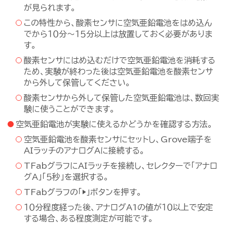
が見られます。
この特性から、酸素センサに空気亜鉛電池をはめ込ん
でから１０分～１５分以上は放置しておく必要がありま
す。
酸素センサにはめ込むだけで空気亜鉛電池を消耗する
ため、実験が終わった後は空気亜鉛電池を酸素センサ
から外して保管してください。
酸素センサから外して保管した空気亜鉛電池は、数回実
験に使うことができます。
空気亜鉛電池が実験に使えるかどうかを確認する方法。
空気亜鉛電池を酸素センサにセットし、Grove端子を
AIラッチのアナログAに接続する。
TFabグラフにAIラッチを接続し、セレクターで「アナロ
グA」「５秒」を選択する。
TFabグラフの「▶」ボタンを押す。
１０分程度経った後、アナログA1の値が１０以上で安定
する場合、ある程度測定が可能です。