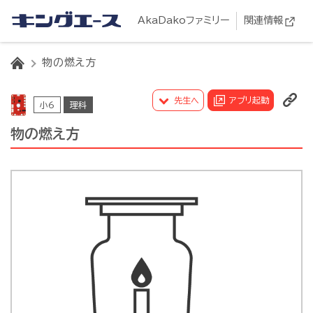
AkaDakoファミリー
関連情報
HOME
物の燃え方
先生へ
アプリ起動
小6
理科
物の燃え方