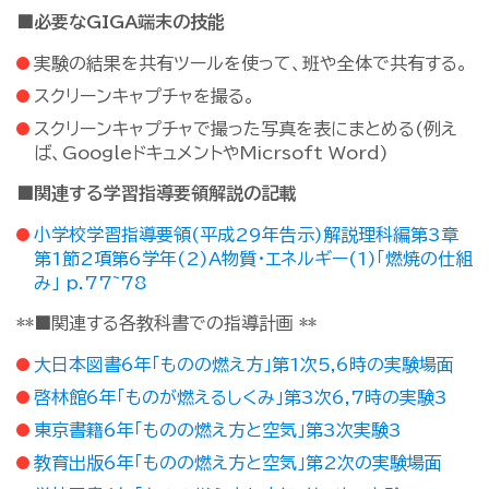
■必要なGIGA端末の技能
実験の結果を共有ツールを使って、班や全体で共有する。
スクリーンキャプチャを撮る。
スクリーンキャプチャで撮った写真を表にまとめる(例え
ば、GoogleドキュメントやMicrsoft Word)
■関連する学習指導要領解説の記載
小学校学習指導要領(平成29年告示)解説理科編第3章
第1節2項第6学年(2)A物質・エネルギー(1)「燃焼の仕組
み」 p.77~78
**■関連する各教科書での指導計画 **
大日本図書6年「ものの燃え方」第1次5,6時の実験場面
啓林館6年「ものが燃えるしくみ」第3次6,7時の実験3
東京書籍6年「ものの燃え方と空気」第3次実験3
教育出版6年「ものの燃え方と空気」第2次の実験場面