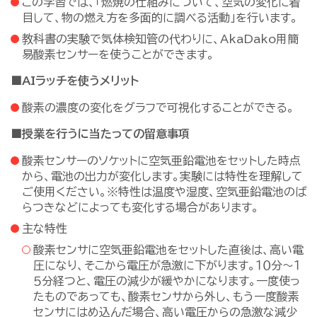
この学習では、「燃焼の仕組みについて、空気の変化に着
目して、物の燃え方を多面的に調べる活動」を行います。
教科書の実験で気体検知管の代わりに、AkaDako用簡
易酸素センサーを使うことができます。
■AIラッチを使うメリット
酸素の濃度の変化をグラフで可視化することができる。
■授業を行うに当たっての留意事項
酸素センサーのソケットに空気亜鉛電池をセットした時点
から、電池の出力が変化します。実験には特性を理解して
ご使用ください。※特性は温度や湿度、空気亜鉛電池のば
らつきなどによっても変化する場合があります。
主な特性
酸素センサに空気亜鉛電池をセットした直後は、高い電
圧になり、そこから電圧が急激に下がります。１０分～１
５分経つと、電圧の減少が緩やかになります。一度使っ
たものであっても、酸素センサから外し、もう一度酸素
センサにはめ込んだ場合、高い電圧からの急激な減少