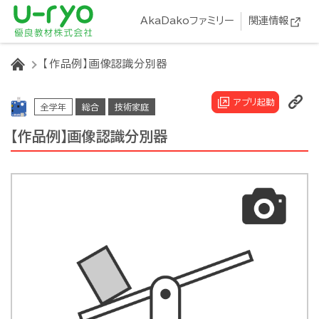
AkaDakoファミリー
関連情報
HOME
【作品例】画像認識分別器
アプリ起動
全学年
総合
技術家庭
【作品例】画像認識分別器