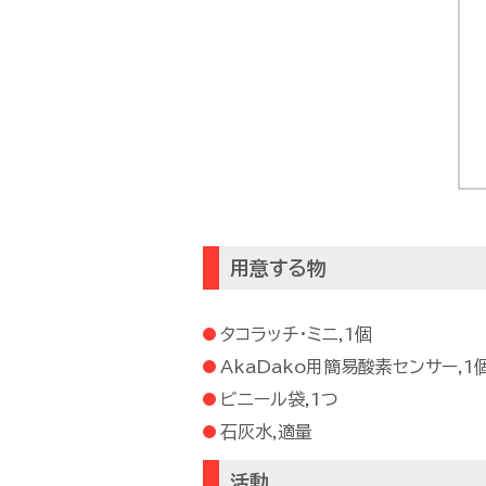
用意する物
タコラッチ・ミニ,1個
AkaDako用簡易酸素センサー,1
ビニール袋,1つ
石灰水,適量
活動