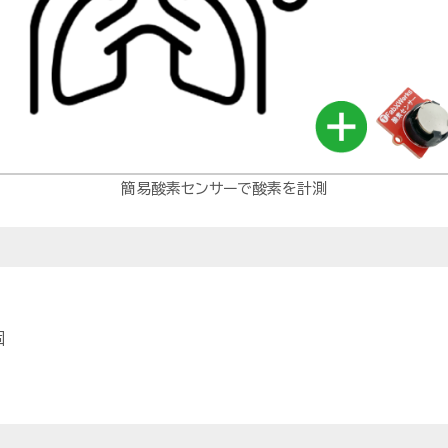
簡易酸素センサーで酸素を計測
個